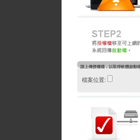
請上傳授權檔，以取得軟體啟動
檔案位置: